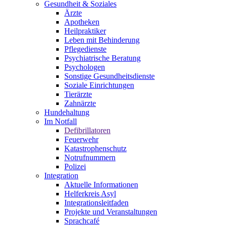
Gesundheit & Soziales
Ärzte
Apotheken
Heilpraktiker
Leben mit Behinderung
Pflegedienste
Psychiatrische Beratung
Psychologen
Sonstige Gesundheitsdienste
Soziale Einrichtungen
Tierärzte
Zahnärzte
Hundehaltung
Im Notfall
Defibrillatoren
Feuerwehr
Katastrophenschutz
Notrufnummern
Polizei
Integration
Aktuelle Informationen
Helferkreis Asyl
Integrationsleitfaden
Projekte und Veranstaltungen
Sprachcafé