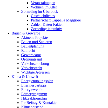
Veranstaltungen
Wohnen im Alter
Zorneding im Überblick
Geschichtliches
Partnerschaft Cappella Maggiore
Zahlen-Daten-Fakten
Zorneding interaktiv
Bauen & Gewerbe
Aktuelle Projekte
Bauen und Sanieren
Bauleitplanung
Baurecht
Gewerbeamt
Ordnungsamt
Verkehrserhebung
Verkehrsrecht
Wichtige Adressen
Klima & Umwelt
Energienutzungsplan
Energiespartipps
Energiewende
Förderprogramm
Hitzeaktionsplan
Ihr Beitrag & Kontakte
Klimanotstand