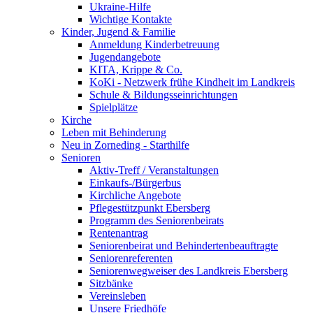
Ukraine-Hilfe
Wichtige Kontakte
Kinder, Jugend & Familie
Anmeldung Kinderbetreuung
Jugendangebote
KITA, Krippe & Co.
KoKi - Netzwerk frühe Kindheit im Landkreis
Schule & Bildungsseinrichtungen
Spielplätze
Kirche
Leben mit Behinderung
Neu in Zorneding - Starthilfe
Senioren
Aktiv-Treff / Veranstaltungen
Einkaufs-/Bürgerbus
Kirchliche Angebote
Pflegestützpunkt Ebersberg
Programm des Seniorenbeirats
Rentenantrag
Seniorenbeirat und Behindertenbeauftragte
Seniorenreferenten
Seniorenwegweiser des Landkreis Ebersberg
Sitzbänke
Vereinsleben
Unsere Friedhöfe