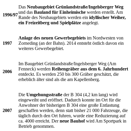
Das
Neubaugebiet Grünlandstraße/Ingelsberger Weg
und das
Bauland für Einheimische
werden erstellt. Am
1996/97
Rande des Neubaugebiets werden ein
idyllischer Weiher,
ein Freizeitberg und Spielplätze
angelegt.
Anlage des neuen Gewerbegebiets
im Nordwesten von
1997
Zorneding (an der Bahn). 2014 entsteht östlich davon ein
weiteres Gewerbegebiet.
Im Baugebiet Grünlandstraße/Ingelsberger Weg (Am
Fenneck) werden
Reihengräber aus dem 6. Jahrhundert
2006
entdeckt. Es werden 250 bis 300 Gräber geschätzt, die
erheblich älter sind als die am Kapellenberg.
Die
Umgehungsstraße
der B 304 (4,2 km lang) wird
eingeweiht und eröffnet. Dadurch konnte im Ort für die
Anwohner der bisherigen B 304 eine große Entlastung
2007
geschaffen werden, denn statt bisher 21 000 Fahrzeuge, die
täglich durch den Ort fuhren, wurde eine Reduzierung auf
ca. 4000 erreicht. Der
neue Bauhof
wird Am Sportpark in
Betrieb genommen.