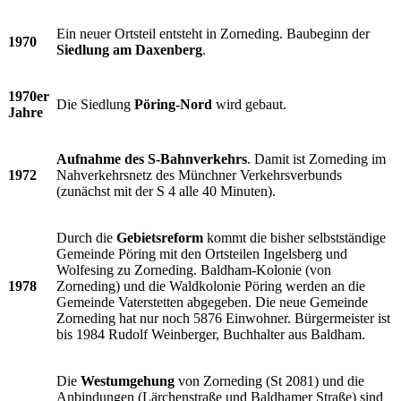
Ein neuer Ortsteil entsteht in Zorneding. Baubeginn der
1970
Siedlung am Daxenberg
.
1970er
Die Siedlung
Pöring-Nord
wird gebaut.
Jahre
Aufnahme des S-Bahnverkehrs
. Damit ist Zorneding im
1972
Nahverkehrsnetz des Münchner Verkehrsverbunds
(zunächst mit der S 4 alle 40 Minuten).
Durch die
Gebietsreform
kommt die bisher selbstständige
Gemeinde Pöring mit den Ortsteilen Ingelsberg und
Wolfesing zu Zorneding. Baldham-Kolonie (von
1978
Zorneding) und die Waldkolonie Pöring werden an die
Gemeinde Vaterstetten abgegeben. Die neue Gemeinde
Zorneding hat nur noch 5876 Einwohner. Bürgermeister ist
bis 1984 Rudolf Weinberger, Buchhalter aus Baldham.
Die
Westumgehung
von Zorneding (St 2081) und die
Anbindungen (Lärchenstraße und Baldhamer Straße) sind