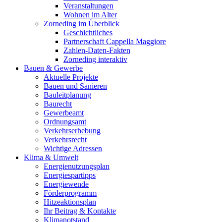
Veranstaltungen
Wohnen im Alter
Zorneding im Überblick
Geschichtliches
Partnerschaft Cappella Maggiore
Zahlen-Daten-Fakten
Zorneding interaktiv
Bauen & Gewerbe
Aktuelle Projekte
Bauen und Sanieren
Bauleitplanung
Baurecht
Gewerbeamt
Ordnungsamt
Verkehrserhebung
Verkehrsrecht
Wichtige Adressen
Klima & Umwelt
Energienutzungsplan
Energiespartipps
Energiewende
Förderprogramm
Hitzeaktionsplan
Ihr Beitrag & Kontakte
Klimanotstand