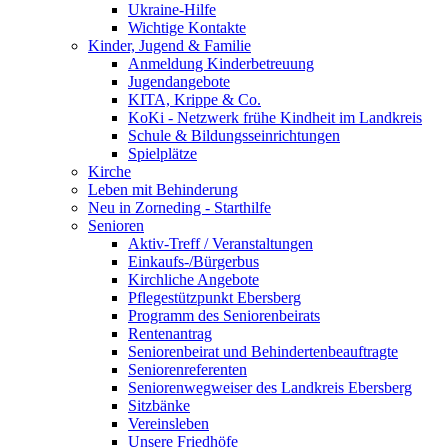
Ukraine-Hilfe
Wichtige Kontakte
Kinder, Jugend & Familie
Anmeldung Kinderbetreuung
Jugendangebote
KITA, Krippe & Co.
KoKi - Netzwerk frühe Kindheit im Landkreis
Schule & Bildungsseinrichtungen
Spielplätze
Kirche
Leben mit Behinderung
Neu in Zorneding - Starthilfe
Senioren
Aktiv-Treff / Veranstaltungen
Einkaufs-/Bürgerbus
Kirchliche Angebote
Pflegestützpunkt Ebersberg
Programm des Seniorenbeirats
Rentenantrag
Seniorenbeirat und Behindertenbeauftragte
Seniorenreferenten
Seniorenwegweiser des Landkreis Ebersberg
Sitzbänke
Vereinsleben
Unsere Friedhöfe