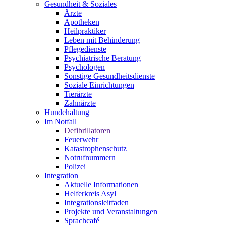
Gesundheit & Soziales
Ärzte
Apotheken
Heilpraktiker
Leben mit Behinderung
Pflegedienste
Psychiatrische Beratung
Psychologen
Sonstige Gesundheitsdienste
Soziale Einrichtungen
Tierärzte
Zahnärzte
Hundehaltung
Im Notfall
Defibrillatoren
Feuerwehr
Katastrophenschutz
Notrufnummern
Polizei
Integration
Aktuelle Informationen
Helferkreis Asyl
Integrationsleitfaden
Projekte und Veranstaltungen
Sprachcafé