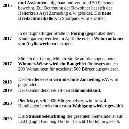
und Asylanten
aufgebaut und von rund 50 Personen
2015
bewohnt. Zur Betreuung der Bewohner hat sich der
Helferkreis Asyl Zorneding e.V. gebildet. Die
neue
Dreifachturnhalle
Am Sportpark wird eröffnet.
In der Eglhartinger Straße in
Pöring
(gegenüber dem
2017
Kindergarten) werden im April die ersten
Wohncontainer
von Asylbewerbern
bezogen.
Südlich der Georg-Münch-Straße auf der sogenannten
2017
Wimmer-Wiese wird ein Baugebiet
für insgesamt ca.
200 Wohnungen für geschätzt 500 Bürger ausgewiesen.
Der
Förderverein Grundschule Zorneding e.V.
wird
2018
gegründet.
2019
Der Gemeinderat erklärt den
Klimanotstand
.
Piet Mayr
, seit 2008 Bürgermeister, wird trotz 4
2020
Kandidaten bereits
im ersten Wahlgang wieder gewählt
.
Die
Straßenbeleuchtung
der gesamten Gemeinde ist auf
2020
LED (Light Emitting Diode - Leucht-Diode) umgestellt.