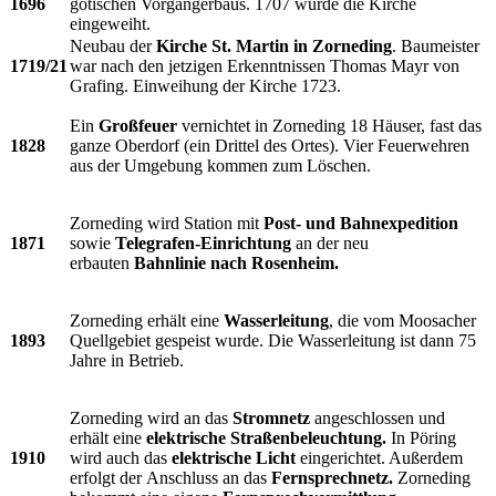
1696
gotischen Vorgängerbaus. 1707 wurde die Kirche
eingeweiht.
Neubau der
Kirche St. Martin in Zorneding
. Baumeister
1719/21
war nach den jetzigen Erkenntnissen Thomas Mayr von
Grafing. Einweihung der Kirche 1723.
Ein
Großfeuer
vernichtet in Zorneding 18 Häuser, fast das
1828
ganze Oberdorf (ein Drittel des Ortes). Vier Feuerwehren
aus der Umgebung kommen zum Löschen.
Zorneding wird Station mit
Post- und Bahnexpedition
1871
sowie
Telegrafen-Einrichtung
an der neu
erbauten
Bahnlinie nach Rosenheim.
Zorneding erhält eine
Wasserleitung
, die vom Moosacher
1893
Quellgebiet gespeist wurde. Die Wasserleitung ist dann 75
Jahre in Betrieb.
Zorneding wird an das
Stromnetz
angeschlossen und
erhält eine
elektrische Straßenbeleuchtung.
In Pöring
1910
wird auch das
elektrische Licht
eingerichtet. Außerdem
erfolgt der Anschluss an das
Fernsprechnetz.
Zorneding