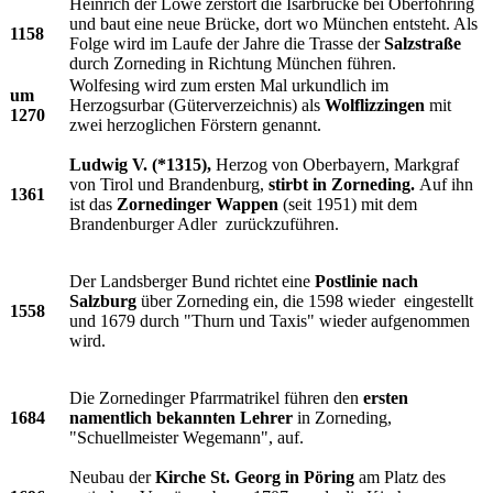
Heinrich der Löwe zerstört die Isarbrücke bei Oberföhring
und baut eine neue Brücke, dort wo München entsteht. Als
1158
Folge wird im Laufe der Jahre die Trasse der
Salzstraße
durch Zorneding in Richtung München führen.
Wolfesing wird zum ersten Mal urkundlich im
um
Herzogsurbar (Güterverzeichnis) als
Wolflizzingen
mit
1270
zwei herzoglichen Förstern genannt.
Ludwig V. (*1315),
Herzog von Oberbayern, Markgraf
von Tirol und Brandenburg,
stirbt in Zorneding.
Auf ihn
1361
ist das
Zornedinger Wappen
(seit 1951) mit dem
Brandenburger Adler zurückzuführen.
Der Landsberger Bund richtet eine
Postlinie nach
Salzburg
über Zorneding ein, die 1598 wieder eingestellt
1558
und 1679 durch "Thurn und Taxis" wieder aufgenommen
wird.
Die Zornedinger Pfarrmatrikel führen den
ersten
1684
namentlich bekannten Lehrer
in Zorneding,
"Schuellmeister Wegemann", auf.
Neubau der
Kirche St. Georg in Pöring
am Platz des